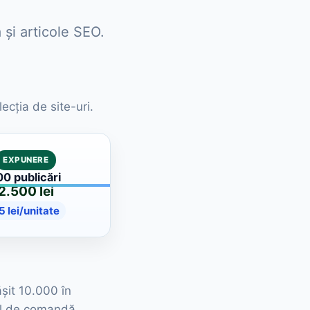
 și articole SEO.
ecția de site-uri.
EXPUNERE
00 publicări
2.500 lei
5 lei/unitate
ășit 10.000 în
rul de comandă.