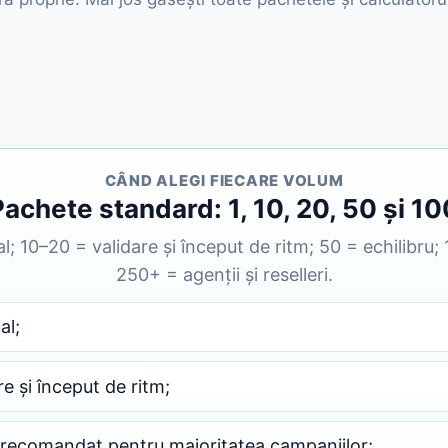
CÂND ALEGI FIECARE VOLUM
Pachete standard: 1, 10, 20, 50 și 10
l; 10–20 = validare și început de ritm; 50 = echilibru
250+ = agenții și reselleri.
al;
re și început de ritm;
, recomandat pentru majoritatea campaniilor;