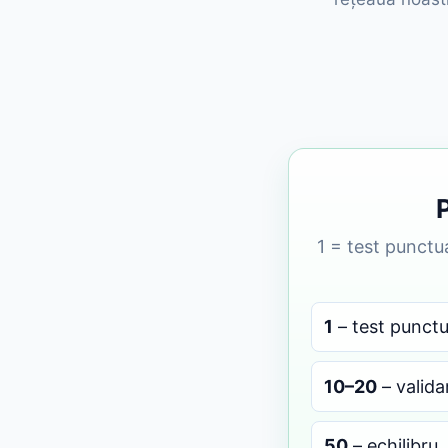
1 = test punctua
1
– test punctu
10–20
– valida
50
– echilibru