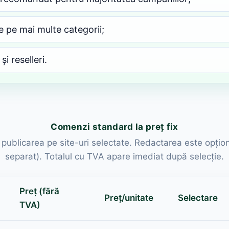
 pe mai multe categorii;
și reselleri.
Comenzi standard la preț fix
d publicarea pe site-uri selectate. Redactarea este opțio
separat). Totalul cu TVA apare imediat după selecție.
Preț (fără
Preț/unitate
Selectare
TVA)