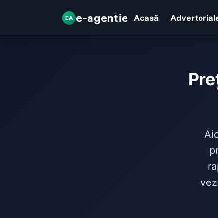
e-agentie
Acasă
Advertorial
EA
Pre
Aic
pr
ra
vez