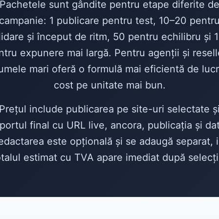
Pachetele sunt gândite pentru etape diferite d
campanie: 1 publicare pentru test, 10–20 pentr
lidare și început de ritm, 50 pentru echilibru și 
ntru expunere mai largă. Pentru agenții și reselle
umele mari oferă o formulă mai eficientă de lucr
cost pe unitate mai bun.
Prețul include publicarea pe site-uri selectate ș
portul final cu URL live, ancora, publicația și da
edactarea este opțională și se adaugă separat, i
otalul estimat cu TVA apare imediat după selecți