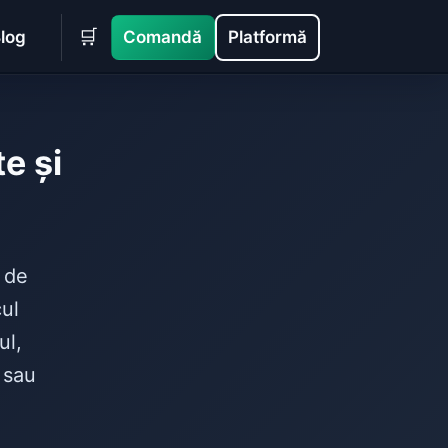
🛒
log
Comandă
Platformă
e și
 de
cul
ul,
 sau