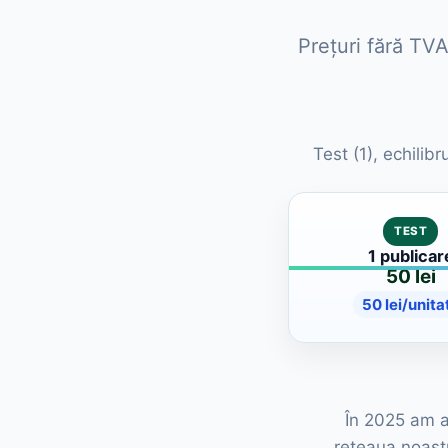
Prețuri fără TVA
Test (1), echilib
TEST
1 publicar
50 lei
50 lei/unita
În 2025 am av
rețeaua noastr