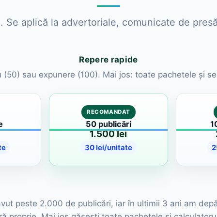
. Se aplică la advertoriale, comunicate de presă
Repere rapide
ru (50) sau expunere (100). Mai jos: toate pachetele și sel
RECOMANDAT
e
50 publicări
1
1.500 lei
te
30 lei/unitate
2
ut peste 2.000 de publicări, iar în ultimii 3 ani am dep
ă proprie. Mai jos găsești toate pachetele și calculato