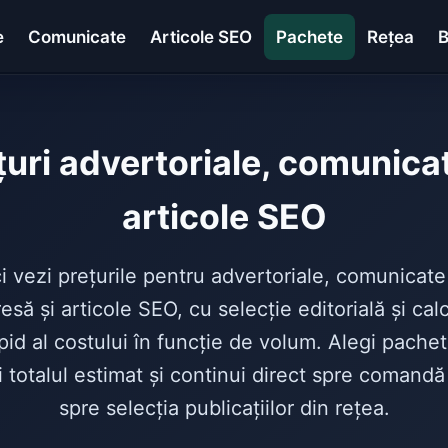
e
Comunicate
Articole SEO
Pachete
Rețea
B
țuri advertoriale, comunicat
articole SEO
i vezi prețurile pentru advertoriale, comunicate
esă și articole SEO, cu selecție editorială și cal
pid al costului în funcție de volum. Alegi pachet
i totalul estimat și continui direct spre comandă
spre selecția publicațiilor din rețea.