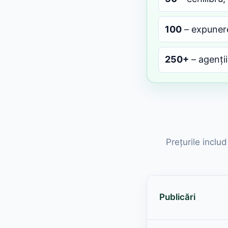
100
– expunere
250+
– agenții 
Prețurile inclu
Publicări