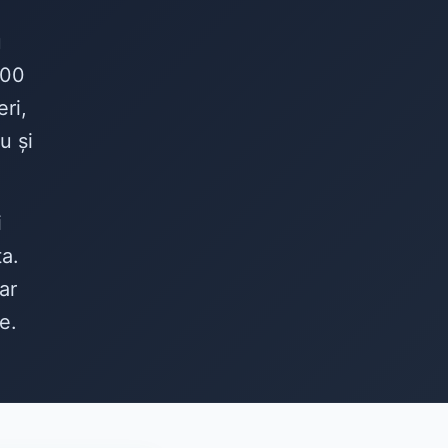
e
u
100
ri,
u și
i
ta.
ar
e.