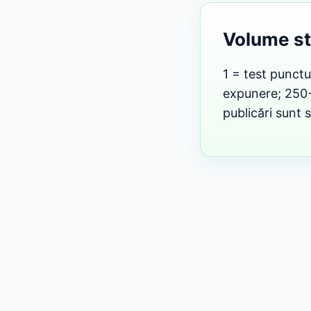
Volume s
1 = test punctu
expunere; 250+ 
publicări sunt s