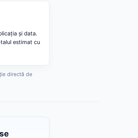
licația și data.
talul estimat cu
ție directă de
ase