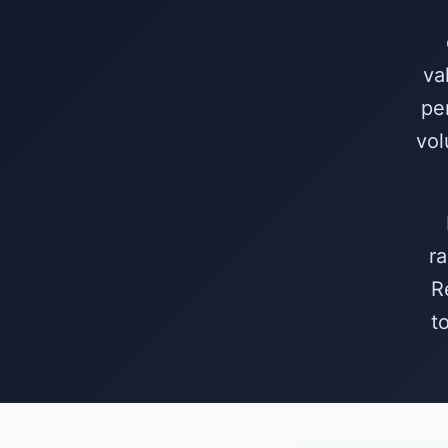
va
pe
vol
ra
R
t