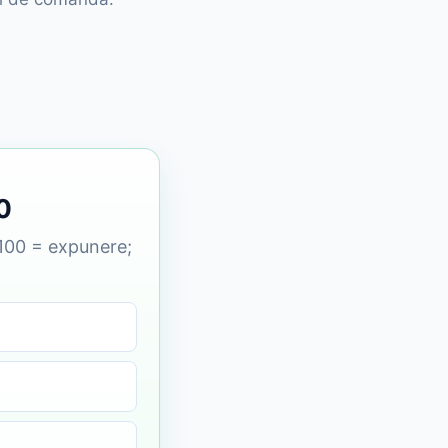
0
; 100 = expunere;