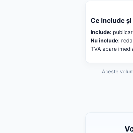
Ce include și
Include:
publicare
Nu include:
redac
TVA apare imediat
Aceste volume
Vo