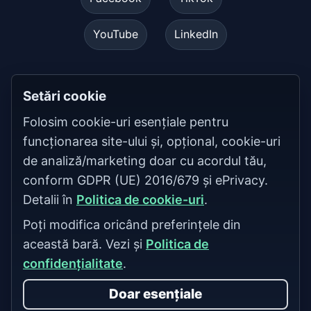
YouTube
LinkedIn
Setări cookie
© 2026 e-agentie. Toate drepturile rezervate.
Folosim cookie-uri esențiale pentru
funcționarea site-ului și, opțional, cookie-uri
Setări cookie
Politica de confidențialitate
de analiză/marketing doar cu acordul tău,
conform GDPR (UE) 2016/679 și ePrivacy.
Politica de cookie-uri
Termeni și condiții
Detalii în
Politica de cookie-uri
.
Poți modifica oricând preferințele din
ANPC – Soluționare litigii
Platformă ODR UE
această bară. Vezi și
Politica de
confidențialitate
.
Doar esențiale