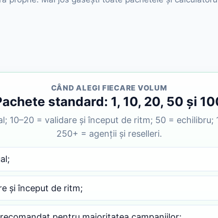
CÂND ALEGI FIECARE VOLUM
Pachete standard: 1, 10, 20, 50 și 10
l; 10–20 = validare și început de ritm; 50 = echilibru
250+ = agenții și reselleri.
al;
re și început de ritm;
, recomandat pentru majoritatea campaniilor;