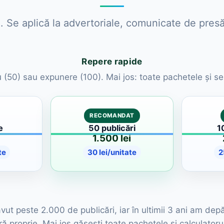
. Se aplică la advertoriale, comunicate de presă
Repere rapide
ru (50) sau expunere (100). Mai jos: toate pachetele și sel
RECOMANDAT
e
50 publicări
1
1.500 lei
te
30 lei/unitate
2
ut peste 2.000 de publicări, iar în ultimii 3 ani am dep
ă proprie. Mai jos găsești toate pachetele și calculato