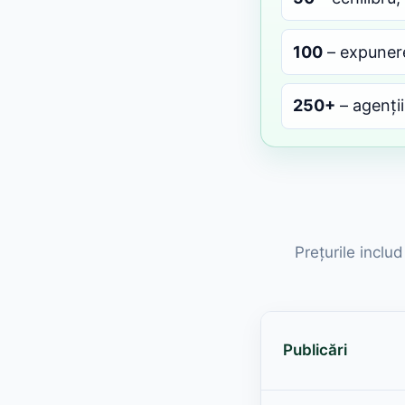
100
– expunere
250+
– agenții 
Prețurile inclu
Publicări