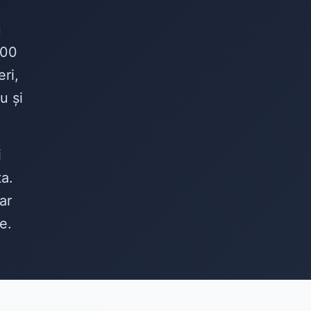
e
u
100
ri,
u și
i
ta.
ar
e.