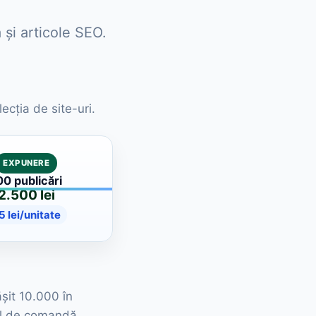
 și articole SEO.
ecția de site-uri.
EXPUNERE
00 publicări
2.500 lei
5 lei/unitate
ășit 10.000 în
rul de comandă.