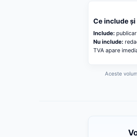
Ce include și
Include:
publicare
Nu include:
redac
TVA apare imediat
Aceste volume
Vo