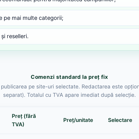
 pe mai multe categorii;
și reselleri.
Comenzi standard la preț fix
d publicarea pe site-uri selectate. Redactarea este opțio
separat). Totalul cu TVA apare imediat după selecție.
Preț (fără
Preț/unitate
Selectare
TVA)