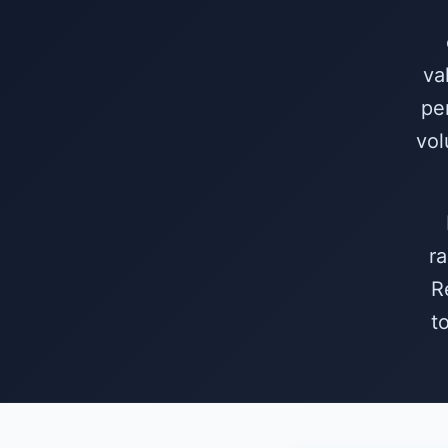
va
pe
vol
ra
R
t