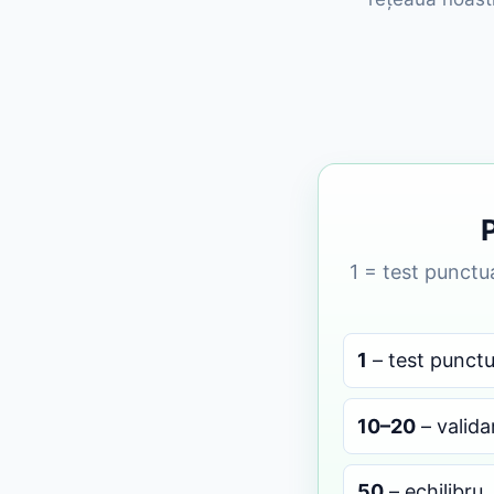
1 = test punctua
1
– test punctu
10–20
– valida
50
– echilibru