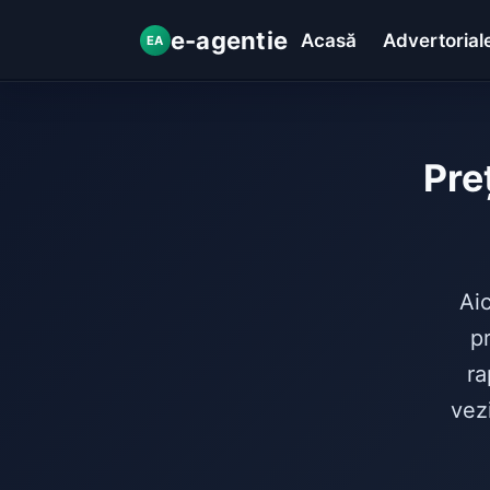
e-agentie
Acasă
Advertorial
EA
Pre
Aic
pr
ra
vez