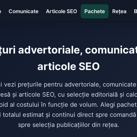
e
Comunicate
Articole SEO
Pachete
Rețea
B
țuri advertoriale, comunicat
articole SEO
i vezi prețurile pentru advertoriale, comunicate
esă și articole SEO, cu selecție editorială și cal
pid al costului în funcție de volum. Alegi pachet
i totalul estimat și continui direct spre comandă
spre selecția publicațiilor din rețea.