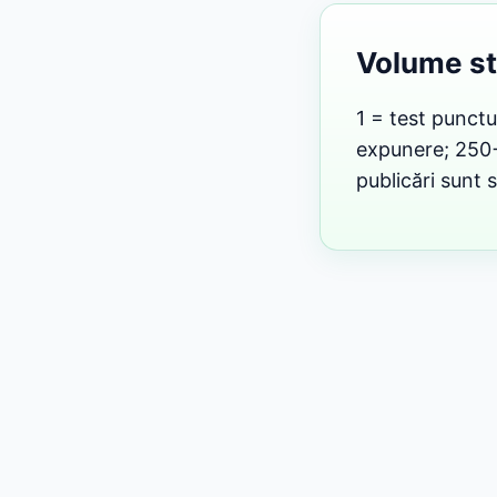
Volume s
1 = test punctu
expunere; 250+ 
publicări sunt s