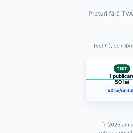
Prețuri fără TVA
Test (1), echilib
TEST
1 publicar
50 lei
50 lei/unita
În 2025 am av
rețeaua noastr