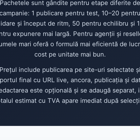
Pachetele sunt gândite pentru etape diferite d
campanie: 1 publicare pentru test, 10–20 pentr
lidare și început de ritm, 50 pentru echilibru și 
ntru expunere mai largă. Pentru agenții și reselle
umele mari oferă o formulă mai eficientă de lucr
cost pe unitate mai bun.
Prețul include publicarea pe site-uri selectate ș
portul final cu URL live, ancora, publicația și da
edactarea este opțională și se adaugă separat, i
otalul estimat cu TVA apare imediat după selecți