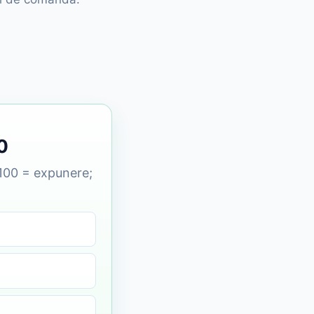
0
; 100 = expunere;