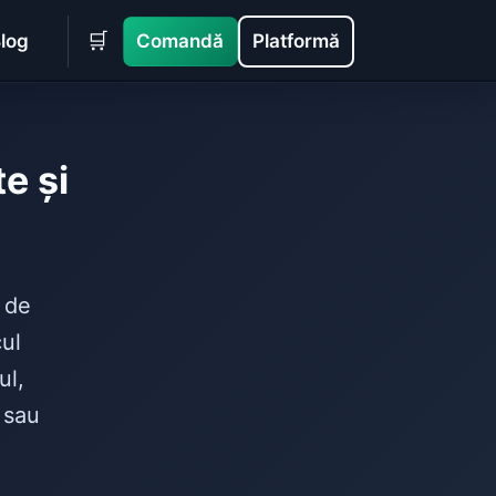
🛒
log
Comandă
Platformă
e și
 de
cul
ul,
 sau