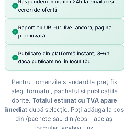
Răspundem în maxim 24h la emailuri și
cereri de ofertă
Raport cu URL-uri live, ancora, pagina
promovată
Publicare din platformă instant; 3–6h
dacă publicăm noi în locul tău
Pentru comenzile standard la preț fix
alegi formatul, pachetul și publicațiile
dorite.
Totalul estimat cu TVA apare
imediat
după selecție. Poți adăuga la coș
din /pachete sau din /cos – același
formular, același flux.