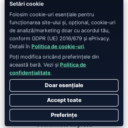
dorite.
Setări cookie
Folosim cookie-uri esențiale pentru
Tip publicare
funcționarea site-ului și, opțional, cookie-uri
de analiză/marketing doar cu acordul tău,
conform GDPR (UE) 2016/679 și ePrivacy.
Articole SEO
Detalii în
Politica de cookie-uri
.
Pagini de categorie, ofertă, ghiduri.
Poți modifica oricând preferințele din
această bară. Vezi și
Politica de
confidențialitate
.
Advertoriale
Doar esențiale
Promovare comercială, link building.
Accept toate
Preferințe
Comunicate de presă