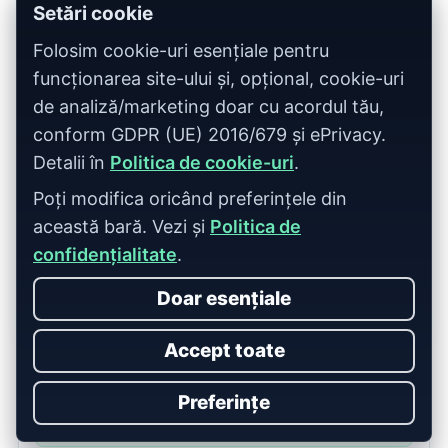
Setări cookie
Poți selecta publicațiile după nișă,
categorie și metrici SEO.
Folosim cookie-uri esențiale pentru
funcționarea site-ului și, opțional, cookie-uri
Totalul estimat cu TVA apare imediat
de analiză/marketing doar cu acordul tău,
după selecție.
conform GDPR (UE) 2016/679 și ePrivacy.
Detalii în
Politica de cookie-uri
.
Pachet
Poți modifica oricând preferințele din
această bară. Vezi și
Politica de
confidențialitate
.
Alege pachetul potrivit.
Doar esențiale
Accept toate
Site-urile se aleg în platformă la
Preferințe
încărcarea materialelor.