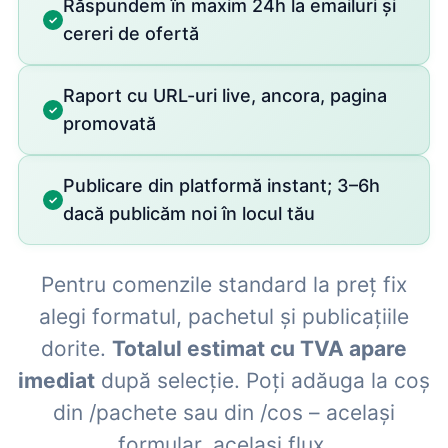
Răspundem în maxim 24h la emailuri și
cereri de ofertă
Raport cu URL-uri live, ancora, pagina
promovată
Publicare din platformă instant; 3–6h
dacă publicăm noi în locul tău
Pentru comenzile standard la preț fix
alegi formatul, pachetul și publicațiile
dorite.
Totalul estimat cu TVA apare
imediat
după selecție. Poți adăuga la coș
din /pachete sau din /cos – același
formular, același flux.